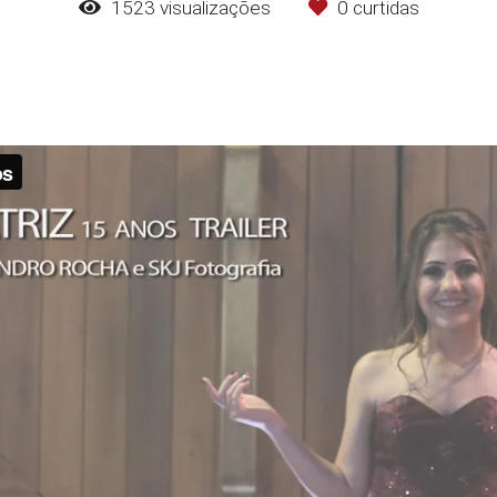
1523
visualizações
0
curtidas