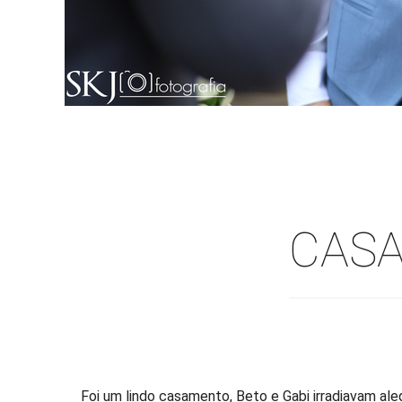
CASA
Foi um lindo casamento, Beto e Gabi irradiavam alegr