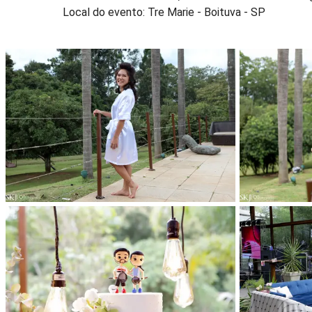
Local do evento: Tre Marie - Boituva - SP